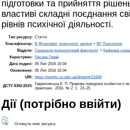
підготовки та прийняття рішень
властиві складні поєднання св
рівнів психічної діяльності.
Тип ресурсу:
Стаття
Класифікатор:
B Філософія, психологія, релігія
>
BF Психологія
Відділи:
Соціально-психологічний факультет
>
Кафедра соціал
Користувач:
Оксана Горай
Дата подачі:
05 Лип 2016 16:04
Оновлення:
05 Лип 2016 16:04
URI:
https://eprints.zu.edu.ua/id/eprint/21608
Гавриловська К. П.
Правова поведінка особистості як
ДСТУ 8302:2015:
практика.
. 2016. № 2. С. 23–25.
Дії ​​(потрібно ввійти)
Оглянути опис ресурсу