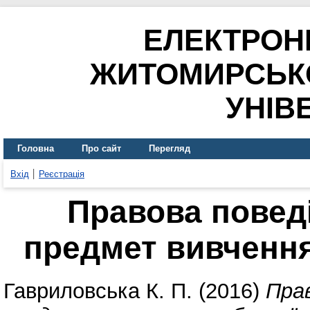
ЕЛЕКТРОН
ЖИТОМИРСЬК
УНІВ
Головна
Про сайт
Перегляд
Вхід
Реєстрація
Правова поведі
предмет вивчення
Гавриловська К. П.
(2016)
Прав