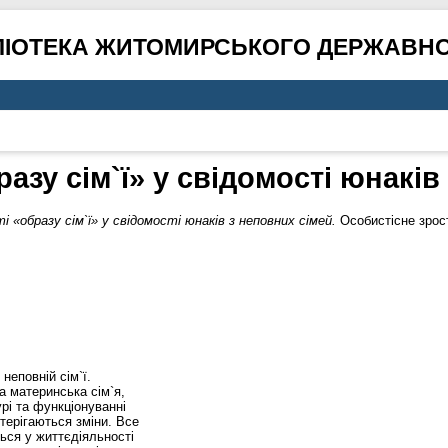
ЛІОТЕКА ЖИТОМИРСЬКОГО ДЕРЖАВНО
азу сім`ї» у свідомості юнаків
 «образу сім`ї» у свідомості юнаків з неповних сімей.
Особистісне зрост
неповній сім`ї.
 материнська сім`я,
рі та функціонуванні
стерігаються зміни. Все
ься у життєдіяльності