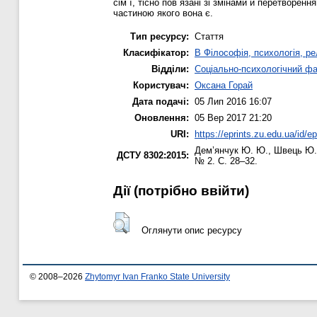
сім`ї, тісно пов`язані зі змінами й перетворенн
частиною якого вона є.
Тип ресурсу:
Стаття
Класифікатор:
B Філософія, психологія, рел
Відділи:
Соціально-психологічний ф
Користувач:
Оксана Горай
Дата подачі:
05 Лип 2016 16:07
Оновлення:
05 Вер 2017 21:20
URI:
https://eprints.zu.edu.ua/id/e
Дем’янчук Ю. Ю.
,
Швець Ю.
ДСТУ 8302:2015:
№ 2. С. 28–32.
Дії ​​(потрібно ввійти)
Оглянути опис ресурсу
© 2008–2026
Zhytomyr Ivan Franko State University