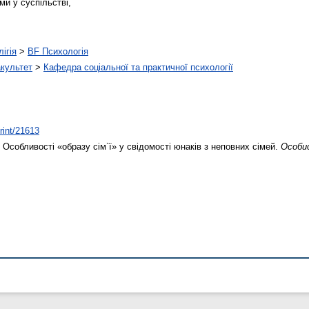
ями у суспільстві,
ігія
>
BF Психологія
акультет
>
Кафедра соціальної та практичної психології
print/21613
Особливості «образу сім`ї» у свідомості юнаків з неповних сімей.
Особис