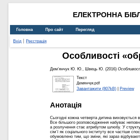
ЕЛЕКТРОННА БІБ
Головна
Про сайт
Перегляд
Вхід
Реєстрація
Особливості «обр
Дем’янчук Ю. Ю.
,
Швець Ю.
(2016)
Особливості
Текст
Демянчук.pdf
Завантажити (807kB)
|
Preview
Анотація
Сьогодні кожна четверта дитина виховується в 
Все більшого розповсюдження набуває неповна
а розлучення стає атрибутом шлюбу. У структу
сім`ї як соціального інституту все частіше спо
обумовлено тим, що зміни, які зараз відбувают