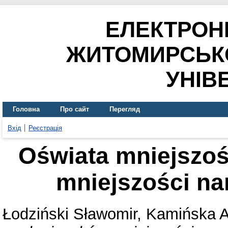
ЕЛЕКТРОН
ЖИТОМИРСЬК
УНІВ
Головна
Про сайт
Перегляд
Вхід
Реєстрація
Oświata mniejszoś
mniejszości n
Łodziński Sławomir
,
Kamińska 