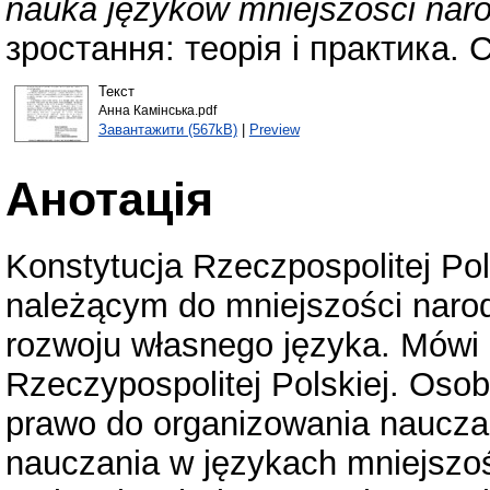
nauka języków mniejszości nar
зростання: теорія і практика. 
Текст
Анна Камінська.pdf
Завантажити (567kB)
|
Preview
Анотація
Konstytucja Rzeczpospolitej Pol
należącym do mniejszości naro
rozwoju własnego języka. Mówi o
Rzeczypospolitej Polskiej. Oso
prawo do organizowania naucza
nauczania w językach mniejszoś