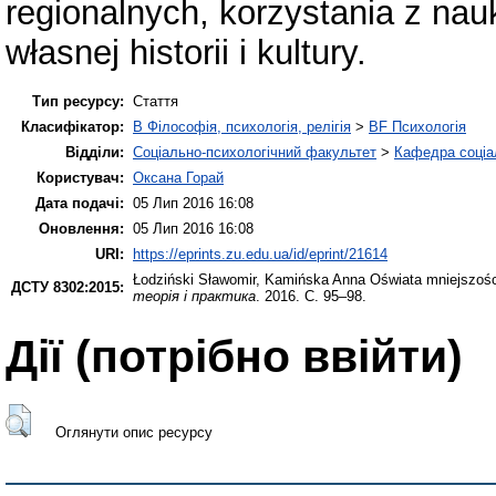
regionalnych, korzystania z nau
własnej historii i kultury.
Тип ресурсу:
Стаття
Класифікатор:
B Філософія, психологія, релігія
>
BF Психологія
Відділи:
Соціально-психологічний факультет
>
Кафедра соціал
Користувач:
Оксана Горай
Дата подачі:
05 Лип 2016 16:08
Оновлення:
05 Лип 2016 16:08
URI:
https://eprints.zu.edu.ua/id/eprint/21614
Łodziński Sławomir
,
Kamińska Anna
Oświata mniejszośc
ДСТУ 8302:2015:
теорія і практика
. 2016. С. 95–98.
Дії ​​(потрібно ввійти)
Оглянути опис ресурсу