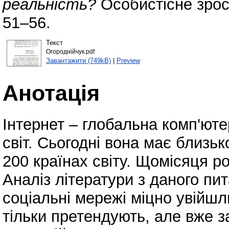
реальність?
Особистісне зрост
51–56.
Текст
Огороднійчук.pdf
Завантажити (749kB)
|
Preview
Анотація
Інтернет – глобальна комп'ют
світ. Сьогодні вона має близьк
200 країнах світу. Щомісяця р
Аналіз літератури з даного пи
соціальні мережі міцно увійшл
тільки претендують, але вже 