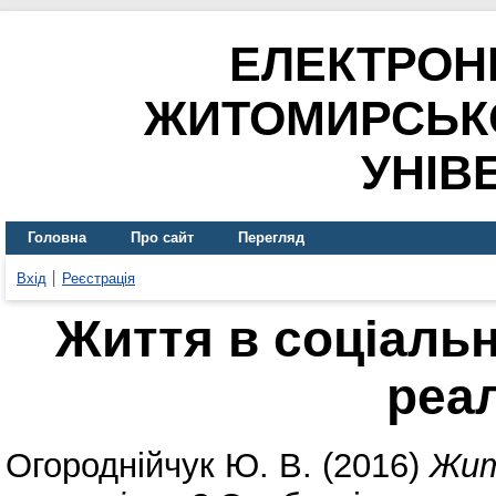
ЕЛЕКТРОН
ЖИТОМИРСЬК
УНІВ
Головна
Про сайт
Перегляд
Вхід
Реєстрація
Життя в соціаль
реа
Огороднійчук Ю. В.
(2016)
Жит