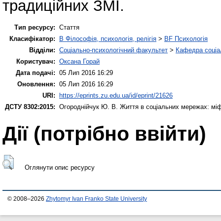
традиційних ЗМІ.
Тип ресурсу:
Стаття
Класифікатор:
B Філософія, психологія, релігія
>
BF Психологія
Відділи:
Соціально-психологічний факультет
>
Кафедра соціал
Користувач:
Оксана Горай
Дата подачі:
05 Лип 2016 16:29
Оновлення:
05 Лип 2016 16:29
URI:
https://eprints.zu.edu.ua/id/eprint/21626
ДСТУ 8302:2015:
Огороднійчук Ю. В.
Життя в соціальних мережах: міф
Дії ​​(потрібно ввійти)
Оглянути опис ресурсу
© 2008–2026
Zhytomyr Ivan Franko State University