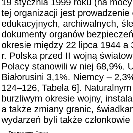
19 stycznia 1999 roku (na mocy
tej organizacji jest prowadzeni
edukacyjnych, archiwalnych, śle
dokumenty organów bezpieczeń
okresie między 22 lipca 1944 a
r. Polska przed II wojną świat
Polacy stanowili w niej 68,9%. 
Białorusini 3,1%. Niemcy – 2,3%
124–126, Tabela 6]. Naturalny
burzliwym okresie wojny, instal
a także zmiany granic, świadkam
wydarzeń byli także członkowie 
Тип ресурсу:
Стаття