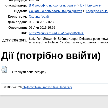
Класифікатор:
B Філософія, психологія, релігія
>
BF Психологія
Відділи:
Соціально-психологічний факультет
>
Кафедра соціал
Користувач:
Оксана Горай
Дата подачі:
05 Лип 2016 16:36
Оновлення:
05 Лип 2016 16:36
URI:
https://eprints.zu.edu.ua/id/eprint/21635
Łodziński Sławomir
,
Spórna Kacper
Działania podejmowan
ДСТУ 8302:2015:
etnicznych w Polsce.
Особистісне зростання: теорія
Дії ​​(потрібно ввійти)
Оглянути опис ресурсу
© 2008–2026
Zhytomyr Ivan Franko State University