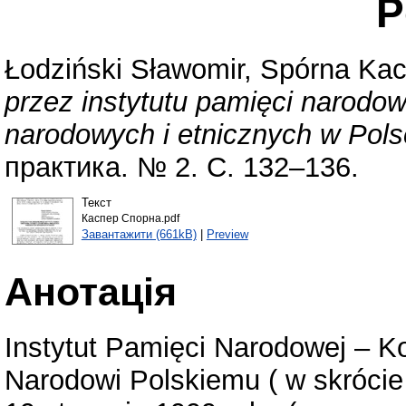
P
Łodziński Sławomir
,
Spórna Kac
przez instytutu pamięci narodow
narodowych i etnicznych w Pols
практика. № 2. С. 132–136.
Текст
Каспер Спорна.pdf
Завантажити (661kB)
|
Preview
Анотація
Instytut Pamięci Narodowej – K
Narodowi Polskiemu ( w skrócie