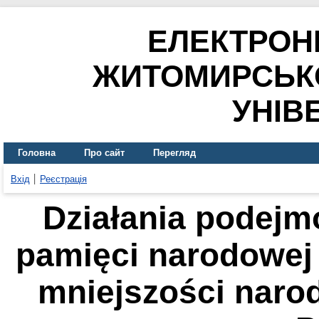
ЕЛЕКТРОН
ЖИТОМИРСЬК
УНІВ
Головна
Про сайт
Перегляд
Вхід
Реєстрація
Działania podejm
pamięci narodowej 
mniejszości naro