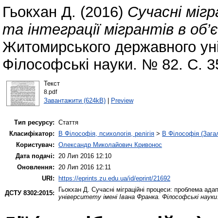
Гьокхан Д.
(2016)
Сучасні мігр
та інтеграції мігрантів в об’є
Житомирського державного уні
Філософські науки. № 82. С. 3
Текст
8.pdf
Завантажити (624kB)
|
Preview
Тип ресурсу:
Стаття
Класифікатор:
B Філософія, психологія, релігія
>
B Філософія (Зага
Користувач:
Олександр Миколайович Кривонос
Дата подачі:
20 Лип 2016 12:10
Оновлення:
20 Лип 2016 12:11
URI:
https://eprints.zu.edu.ua/id/eprint/21692
Гьокхан Д.
Сучасні міграційні процеси: проблема адапта
ДСТУ 8302:2015:
університету імені Івана Франка. Філософські науки