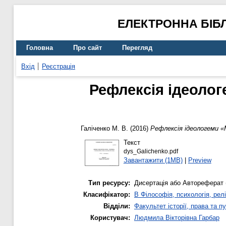
ЕЛЕКТРОННА БІБ
Головна
Про сайт
Перегляд
Вхід
Реєстрація
Рефлексія ідеологе
Галіченко М. В.
(2016)
Рефлексія ідеологеми «М
Текст
dys_Galichenko.pdf
Завантажити (1MB)
|
Preview
Тип ресурсу:
Дисертація або Автореферат 
Класифікатор:
B Філософія, психологія, релі
Відділи:
Факультет історії, права та п
Користувач:
Людмила Вікторівна Гарбар