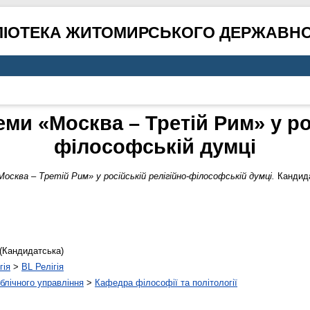
ЛІОТЕКА ЖИТОМИРСЬКОГО ДЕРЖАВНО
ми «Москва – Третій Рим» у ро
філософській думці
осква – Третій Рим» у російській релігійно-філософській думці.
Кандида
(Кандидатська)
гія
>
BL Релігія
ублічного управління
>
Кафедра філософії та політології