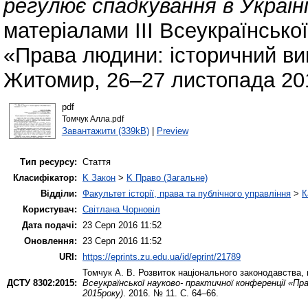
регулює спадкування в Україні
матеріалами ІІІ Всеукраїнсько
«Права людини: історичний вимі
Житомир, 26–27 листопада 201
pdf
Томчук Алла.pdf
Завантажити (339kB)
|
Preview
Тип ресурсу:
Стаття
Класифікатор:
K Закон
>
K Право (Загальне)
Відділи:
Факультет історії, права та публічного управління
>
К
Користувач:
Світлана Чорновіл
Дата подачі:
23 Серп 2016 11:52
Оновлення:
23 Серп 2016 11:52
URI:
https://eprints.zu.edu.ua/id/eprint/21789
Томчук А. В.
Розвиток національного законодавства, 
ДСТУ 8302:2015:
Всеукраїнської науково- практичної конференції «Пр
2015року)
. 2016. № 11. С. 64–66.