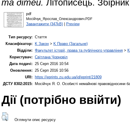
та дітей.
Літописець. Збірник
pdf
Мосійчук_Ярослав_Олександрович.PDF
Завантажити (347kB)
|
Preview
Тип ресурсу:
Стаття
Класифікатор:
K Закон
>
K Право (Загальне)
Відділи:
Факультет історії, права та публічного управління
>
К
Користувач:
Світлана Чорновіл
Дата подачі:
25 Серп 2016 10:54
Оновлення:
25 Серп 2016 10:56
URI:
https://eprints.zu.edu.ua/id/eprint/21809
ДСТУ 8302:2015:
Мосійчук Я. О.
Особисті немайнові правовідносини ба
Дії ​​(потрібно ввійти)
Оглянути опис ресурсу