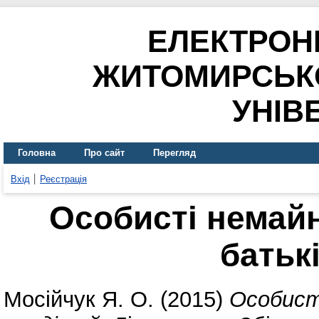
ЕЛЕКТРОН
ЖИТОМИРСЬК
УНІВ
Головна
Про сайт
Перегляд
Вхід
Реєстрація
Особисті немай
батькі
Мосійчук Я. О.
(2015)
Особист