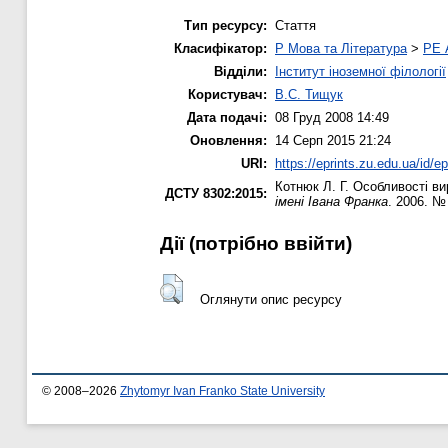
Тип ресурсу:
Стаття
Класифікатор:
P Мова та Література
>
PE 
Відділи:
Інститут іноземної філології
Користувач:
В.С. Тищук
Дата подачі:
08 Груд 2008 14:49
Оновлення:
14 Серп 2015 21:24
URI:
https://eprints.zu.edu.ua/id/ep
Котнюк Л. Г.
Особливості вир
ДСТУ 8302:2015:
імені Івана Франка
. 2006. №
Дії ​​(потрібно ввійти)
Оглянути опис ресурсу
© 2008–2026
Zhytomyr Ivan Franko State University