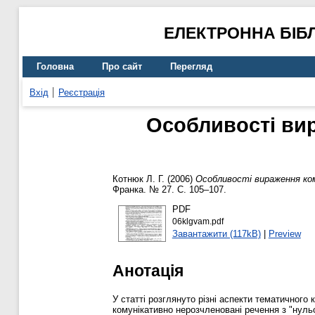
ЕЛЕКТРОННА БІБ
Головна
Про сайт
Перегляд
Вхід
Реєстрація
Особливості ви
Котнюк Л. Г.
(2006)
Особливості вираження ком
Франка. № 27. С. 105–107.
PDF
06klgvam.pdf
Завантажити (117kB)
|
Preview
Анотація
У статті розглянуто різні аспекти тематичного
комунікативно нерозчленовані речення з "нуль