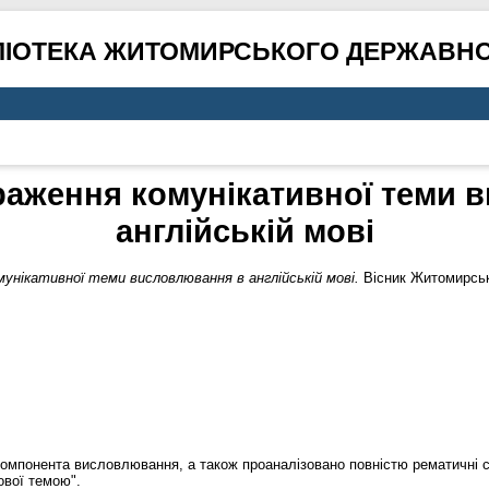
ЛІОТЕКА ЖИТОМИРСЬКОГО ДЕРЖАВНО
раження комунікативної теми 
англійській мові
унікативної теми висловлювання в англійській мові.
Вісник Житомирсько
 компонента висловлювання, а також проаналізовано повністю рематичні с
ової темою".