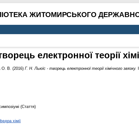
ЛІОТЕКА ЖИТОМИРСЬКОГО ДЕРЖАВНО
- творець електронної теорії хім
 О. В.
(2016)
Г. Н. Льюїс - творець електронної теорії хімічного звязку.
I
симпозіумі (Стаття)
федра хімії