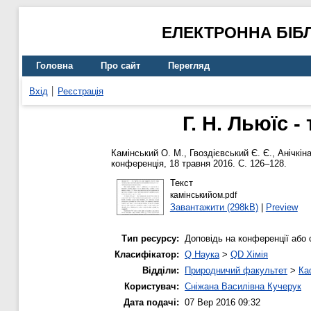
ЕЛЕКТРОННА БІБ
Головна
Про сайт
Перегляд
Вхід
Реєстрація
Г. Н. Льюїс 
Камінський О. М.
,
Гвоздієвський Є. Є.
,
Анічкіна
конференція, 18 травня 2016. С. 126–128.
Текст
камінськийом.pdf
Завантажити (298kB)
|
Preview
Тип ресурсу:
Доповідь на конференції або 
Класифікатор:
Q Наука
>
QD Хімія
Відділи:
Природничий факультет
>
Ка
Користувач:
Сніжана Василівна Кучерук
Дата подачі:
07 Вер 2016 09:32