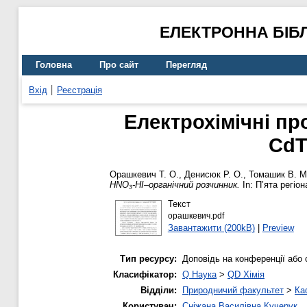
ЕЛЕКТРОННА БІБ
Головна
Про сайт
Перегляд
Вхід
Реєстрація
Електрохімічні пр
CdT
Орашкевич Т. О.
,
Денисюк Р. О.
,
Томашик В. М
HNO₃-HI–органічний розчинник.
In: П’ята регіо
Текст
орашкевич.pdf
Завантажити (200kB)
|
Preview
Тип ресурсу:
Доповідь на конференції або 
Класифікатор:
Q Наука
>
QD Хімія
Відділи:
Природничий факультет
>
Ка
Користувач:
Сніжана Василівна Кучерук