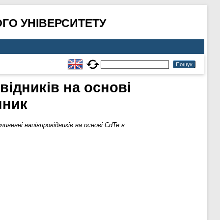
ГО УНІВЕРСИТЕТУ
відників на основі
нник
чиненні напівпровідників на основі CdTe в