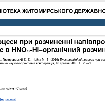
ЛІОТЕКА ЖИТОМИРСЬКОГО ДЕРЖАВНО
оцеси при розчиненні напівпро
e в HNO₃-HI–органічний розчи
.
,
Гвоздієвський Є. Є.
,
Чайка М. В.
(2016)
Електрохімічні процеси при роз
нальна науково-практична конференція, 18 травня 2016. С. 26–27.
симпозіумі (Стаття)
федра хімії