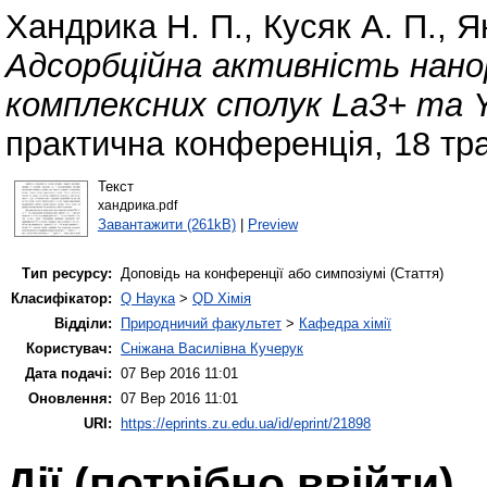
Хандрика Н. П.
,
Кусяк А. П.
,
Я
Адсорбційна активність нано
комплексних сполук La3+ та 
практична конференція, 18 тра
Текст
хандрика.pdf
Завантажити (261kB)
|
Preview
Тип ресурсу:
Доповідь на конференції або симпозіумі (Стаття)
Класифікатор:
Q Наука
>
QD Хімія
Відділи:
Природничий факультет
>
Кафедра хімії
Користувач:
Сніжана Василівна Кучерук
Дата подачі:
07 Вер 2016 11:01
Оновлення:
07 Вер 2016 11:01
URI:
https://eprints.zu.edu.ua/id/eprint/21898
Дії ​​(потрібно ввійти)