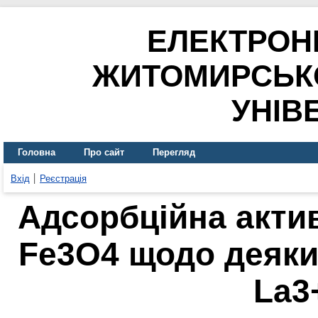
ЕЛЕКТРОН
ЖИТОМИРСЬК
УНІВ
Головна
Про сайт
Перегляд
Вхід
Реєстрація
Адсорбційна акти
Fe3O4 щодо деяки
La3