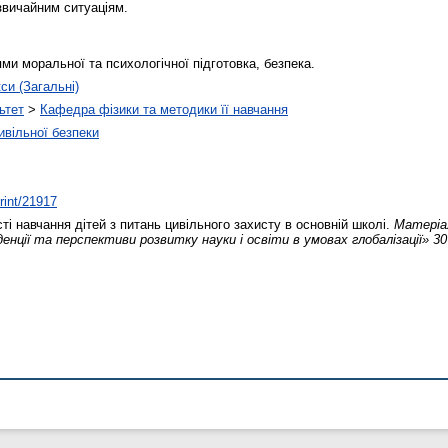
звичайним ситуаціям.
ми моральної та психологічної підготовка, безпека.
кси (Загальні)
ьтет
>
Кафедра фізики та методики її навчання
ивільної безпеки
print/21917
і навчання дітей з питань цивільного захисту в основній школі.
Матеріа
енції та перспективи розвитку науки і освіти в умовах глобалізації» 30