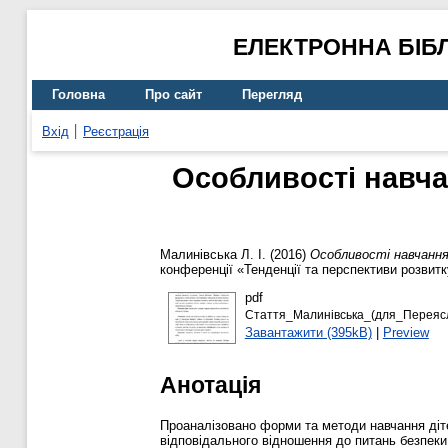
ЕЛЕКТРОННА БІБ
Головна
Про сайт
Перегляд
Вхід
Реєстрація
Особливості навча
Малинівська Л. І.
(2016)
Особливості навчання 
конференції «Тенденції та перспективи розвитку
pdf
Стаття_Малинівська_(для_Переясл
Завантажити (395kB)
|
Preview
Анотація
Проаналізовано форми та методи навчання діте
відповідального відношення до питань безпеки.