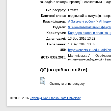
закладів в заходах протидії небезпечним і над
Тип ресурсу:
Стаття
Ключові слова:
надзвичайна ситуація, напря
Класифікатор:
A Загальні роботи
>
AI Інде
Відділи:
Фізико-математичний факул
Користувач:
Кафедра охорони праці та ц
Дата подачі:
13 Вер 2016 13:32
Оновлення:
13 Вер 2016 13:32
URI:
https://eprints.zu.edu.ua/id/e
Малинівська Л. І.
Особливост
ДСТУ 8302:2015:
інтернет-конференції «Тенд
Дії ​​(потрібно ввійти)
Оглянути опис ресурсу
© 2008–2026
Zhytomyr Ivan Franko State University