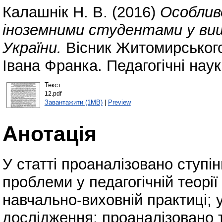
Калашнік Н. В.
(2016)
Особлив
іноземними студентами у вищ
України.
Вісник Житомирського
Івана Франка. Педагогічні нау
Текст
12.pdf
Завантажити (1MB)
|
Preview
Анотація
У статті проаналізовано ступі
проблеми у педагогічній теорії
навчально-виховній практиці; 
дослідження; проаналізовано 