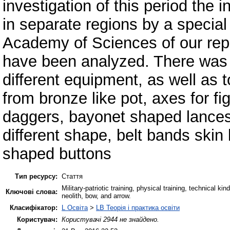
investigation of this period the i
in separate regions by a special 
Academy of Sciences of our rep
have been analyzed. There was g
different equipment, as well as 
from bronze like pot, axes for fi
daggers, bayonet shaped lances
different shape, belt bands skin b
shaped buttons
Тип ресурсу:
Стаття
Military-patriotic training, physical training, technical kin
Ключові слова:
neolith, bow, and arrow.
Класифікатор:
L Освіта
>
LB Теорія і практика освіти
Користувач:
Користувачі 2944 не знайдено.