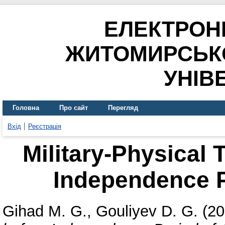
ЕЛЕКТРОН
ЖИТОМИРСЬК
УНІВ
Головна
Про сайт
Перегляд
Вхід
Реєстрація
Military-Physical 
Independence P
Gihad M. G.
,
Gouliyev D. G.
(20