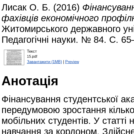
Лисак О. Б.
(2016)
Фінансуван
фахівців економічного профіл
Житомирського державного уні
Педагогічні науки. № 84. С. 6
Текст
15.pdf
Завантажити (1MB)
|
Preview
Анотація
Фінансування студентської ак
передумовою зростання кілько
мобільних студентів. У статт
навчання за кордоном. Здійсн