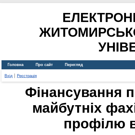
ЕЛЕКТРОН
ЖИТОМИРСЬК
УНІВ
Головна
Про сайт
Перегляд
Вхід
Реєстрація
Фінансування п
майбутніх фах
профілю в