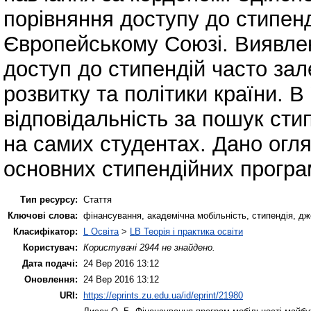
порівняння доступу до стипенді
Європейському Союзі. Виявле
доступ до стипендій часто зал
розвитку та політики країни. В 
відповідальність за пошук сти
на самих студентах. Дано огл
основних стипендійних програм
Тип ресурсу:
Стаття
Ключові слова:
фінансування, академічна мобільність, стипендія, д
Класифікатор:
L Освіта
>
LB Теорія і практика освіти
Користувач:
Користувачі 2944 не знайдено.
Дата подачі:
24 Вер 2016 13:12
Оновлення:
24 Вер 2016 13:12
URI:
https://eprints.zu.edu.ua/id/eprint/21980