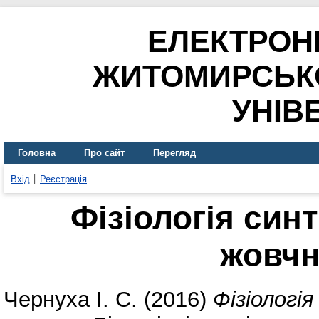
ЕЛЕКТРОН
ЖИТОМИРСЬК
УНІВ
Головна
Про сайт
Перегляд
Вхід
Реєстрація
Фізіологія син
жовчн
Чернуха І. С.
(2016)
Фізіологі