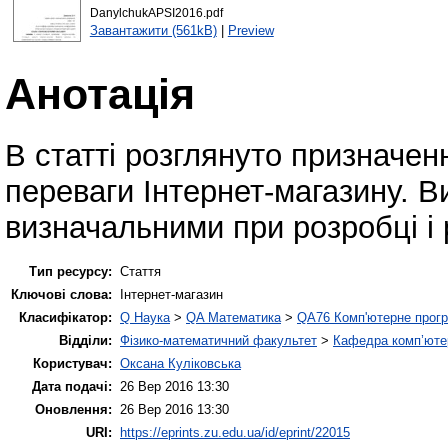
DanylchukAPSI2016.pdf
Завантажити (561kB)
|
Preview
Анотація
В статті розглянуто призначен
переваги Інтернет-магазину. В
визначальними при розробці і 
Тип ресурсу:
Стаття
Ключові слова:
Інтернет-магазин
Класифікатор:
Q Наука
>
QA Математика
>
QA76 Комп'ютерне прогр
Відділи:
Фізико-математичний факультет
>
Кафедра комп’ютер
Користувач:
Оксана Куліковська
Дата подачі:
26 Вер 2016 13:30
Оновлення:
26 Вер 2016 13:30
URI:
https://eprints.zu.edu.ua/id/eprint/22015