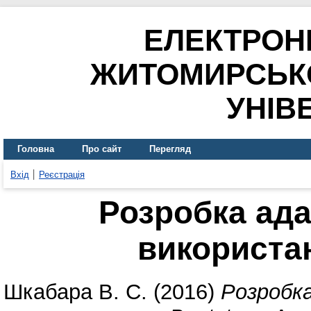
ЕЛЕКТРОН
ЖИТОМИРСЬК
УНІВ
Головна
Про сайт
Перегляд
Вхід
Реєстрація
Розробка ада
використа
Шкабара В. С.
(2016)
Розробк