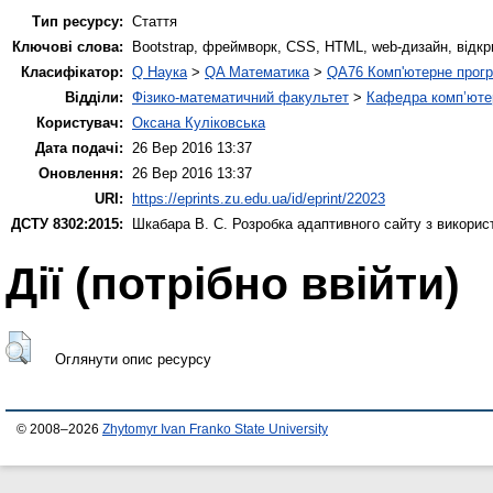
Тип ресурсу:
Стаття
Ключові слова:
Bootstrap, фреймворк, CSS, HTML, web-дизайн, відкр
Класифікатор:
Q Наука
>
QA Математика
>
QA76 Комп'ютерне прогр
Відділи:
Фізико-математичний факультет
>
Кафедра комп’ютер
Користувач:
Оксана Куліковська
Дата подачі:
26 Вер 2016 13:37
Оновлення:
26 Вер 2016 13:37
URI:
https://eprints.zu.edu.ua/id/eprint/22023
ДСТУ 8302:2015:
Шкабара В. С.
Розробка адаптивного сайту з викорис
Дії ​​(потрібно ввійти)
Оглянути опис ресурсу
© 2008–2026
Zhytomyr Ivan Franko State University