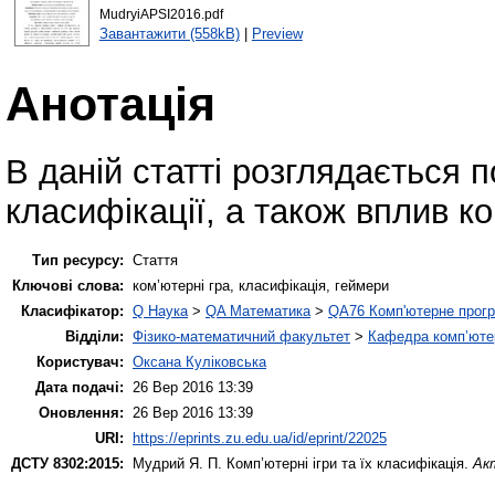
MudryiAPSI2016.pdf
Завантажити (558kB)
|
Preview
Анотація
В даній статті розглядається п
класифікації, а також вплив к
Тип ресурсу:
Стаття
Ключові слова:
ком’ютерні гра, класифікація, геймери
Класифікатор:
Q Наука
>
QA Математика
>
QA76 Комп'ютерне прогр
Відділи:
Фізико-математичний факультет
>
Кафедра комп’ютер
Користувач:
Оксана Куліковська
Дата подачі:
26 Вер 2016 13:39
Оновлення:
26 Вер 2016 13:39
URI:
https://eprints.zu.edu.ua/id/eprint/22025
ДСТУ 8302:2015:
Мудрий Я. П.
Комп’ютерні ігри та їх класифікація.
Ак