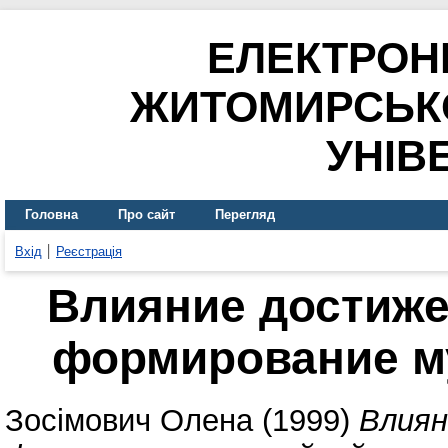
ЕЛЕКТРОН
ЖИТОМИРСЬК
УНІВ
Головна
Про сайт
Перегляд
Вхід
Реєстрація
Влияние достиже
формирование м
Зосімович Олена
(1999)
Влиян