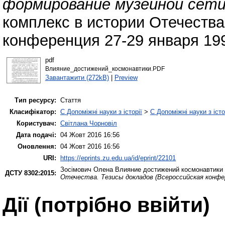
формирование музейной сети
комплекс в истории Отечества
конференция 27-29 января 1999
pdf
Влияние_достижений_космонавтики.PDF
Завантажити (272kB)
|
Preview
Тип ресурсу:
Стаття
Класифікатор:
C Допоміжні науки з історії
>
C Допоміжні науки з істо
Користувач:
Світлана Чорновіл
Дата подачі:
04 Жовт 2016 16:56
Оновлення:
04 Жовт 2016 16:56
URI:
https://eprints.zu.edu.ua/id/eprint/22101
Зосімович Олена
Влияние достижений космонавтики 
ДСТУ 8302:2015:
Отечества. Тезисы докладов (Всероссийская конфере
Дії ​​(потрібно ввійти)