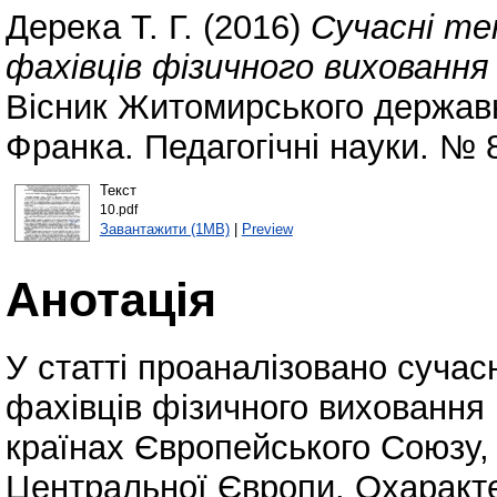
Дерека Т. Г.
(2016)
Сучасні те
фахівців фізичного виховання
Вісник Житомирського державно
Франка. Педагогічні науки. № 
Текст
10.pdf
Завантажити (1MB)
|
Preview
Анотація
У статті проаналізовано сучасн
фахівців фізичного виховання 
країнах Європейського Союзу, 
Центральної Європи. Охаракт