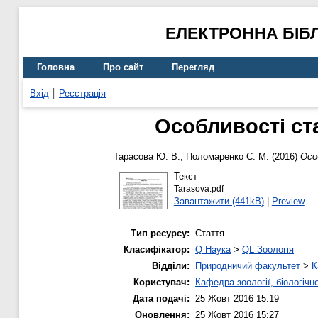
ЕЛЕКТРОННА БІБ
Головна
Про сайт
Перегляд
Вхід
Реєстрація
Особливості ста
Тарасова Ю. В.
,
Поломаренко С. М.
(2016)
Осо
Текст
Tarasova.pdf
Завантажити (441kB)
|
Preview
Тип ресурсу:
Стаття
Класифікатор:
Q Наука
>
QL Зоологія
Відділи:
Природничий факультет
>
К
Користувач:
Кафедра зоології, біологічн
Дата подачі:
25 Жовт 2016 15:19
Оновлення:
25 Жовт 2016 15:27