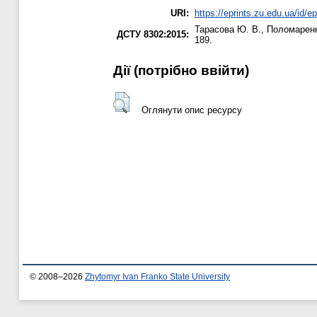
URI:
https://eprints.zu.edu.ua/id/e
Тарасова Ю. В.
,
Поломаренк
ДСТУ 8302:2015:
189.
Дії ​​(потрібно ввійти)
Оглянути опис ресурсу
© 2008–2026
Zhytomyr Ivan Franko State University