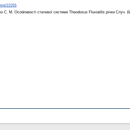
print/22255
о С. М.
Особливості статевої системи Theodoxus Fluviatilis річки Случ.
Б