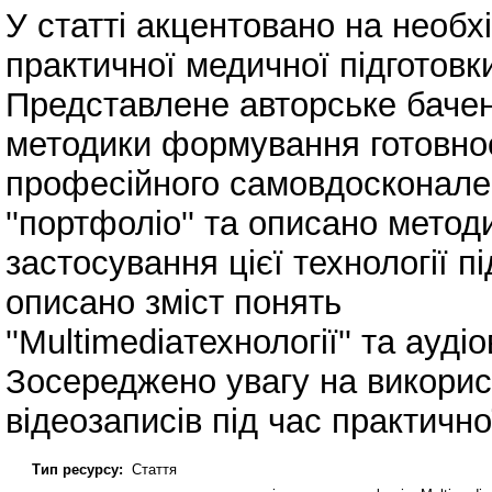
У статті акцентовано на необх
практичної медичної підготовк
Представлене авторське бачен
методики формування готовнос
професійного самовдосконале
''портфоліо'' та описано метод
застосування цієї технології п
описано зміст понять
''Multimediaтехнології'' та ауд
Зосереджено увагу на викорис
відеозаписів під час практично
Тип ресурсу:
Стаття