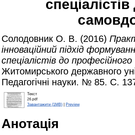
спеціалістів
самовд
Солодовник О. В.
(2016)
Практ
інноваційний підхід формува
спеціалістів до професійного
Житомирського державного уні
Педагогічні науки. № 85. С. 1
Текст
26.pdf
Завантажити (1MB)
|
Preview
Анотація