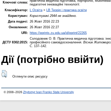
практична медична підготовка, портфоліо, Multimedia
Ключові слова:
педагогічні інноваційні технології.
Класифікатор:
L Освіта
>
LB Теорія і практика освіти
Користувач:
Користувачі 2944 не знайдено.
Дата подачі:
26 Жовт 2016 22:23
Оновлення:
26 Жовт 2016 22:27
URI:
https://eprints.zu.edu.ua/id/eprint/22265
Солодовник О. В.
Практична медична підготовка: інн
ДСТУ 8302:2015:
професійного самовдосконалення.
Вісник Житомирсь
С. 137–142.
Дії ​​(потрібно ввійти)
Оглянути опис ресурсу
© 2008–2026
Zhytomyr Ivan Franko State University