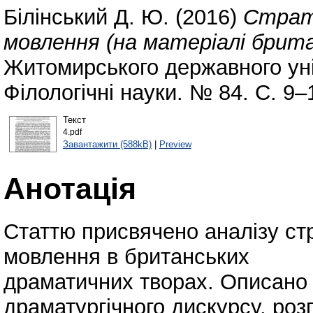
Білінський Д. Ю.
(2016)
Страт
мовлення (на матеріалі брит
Житомирського державного уні
Філологічні науки. № 84. С. 9–
Текст
4.pdf
Завантажити (588kB)
|
Preview
Анотація
Статтю присвячено аналізу стр
мовлення в британських
драматичних творах. Описано 
драматургічного дискурсу, роз