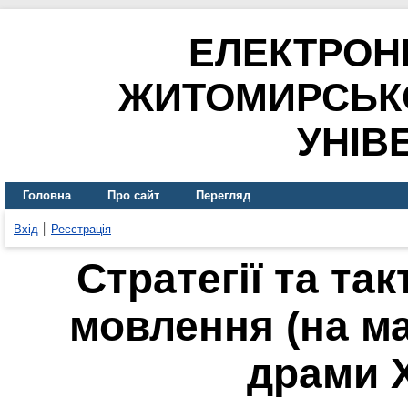
ЕЛЕКТРОН
ЖИТОМИРСЬК
УНІВ
Головна
Про сайт
Перегляд
Вхід
Реєстрація
Стратегії та та
мовлення (на ма
драми X