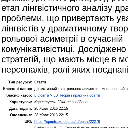
етап лінгвістичного аналізу др
проблеми, що привертають ув
лінгвістів у драматичному твор
рольової асиметрії в сучасній
комунікативістиці. Досліджено 
стратегій, що мають місце в м
персонажів, ролі яких поєднан
Тип ресурсу:
Стаття
Ключові слова:
драматичний твір, рольова асиметрія, мовленнєвий акт
Класифікатор:
L Освіта
>
LB Теорія і практика освіти
Користувач:
Користувачі 2944 не знайдено.
Дата подачі:
28 Жовт 2016 22:15
Оновлення:
28 Жовт 2016 22:15
URI:
https://eprints.zu.edu.ua/id/eprint/22278