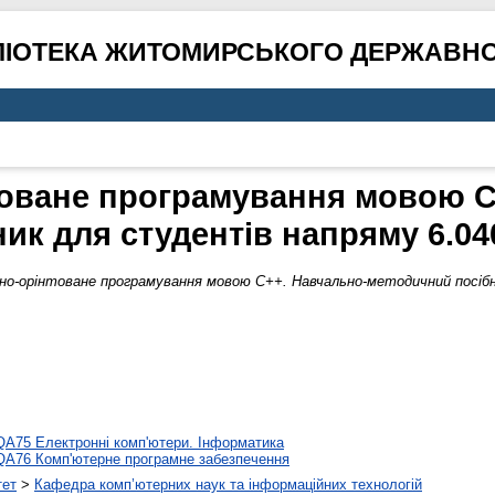
ЛІОТЕКА ЖИТОМИРСЬКОГО ДЕРЖАВНО
товане програмування мовою С
ик для студентів напряму 6.04
но-орінтоване програмування мовою С++. Навчально-методичний посібн
QA75 Електронні комп'ютери. Інформатика
QA76 Комп'ютерне програмне забезпечення
тет
>
Кафедра комп’ютерних наук та інформаційних технологій