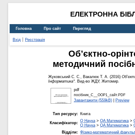
ЕЛЕКТРОННА БІБ
Головна
Про сайт
Перегляд
Вхід
Реєстрація
Об’єктно-орін
методичний посібн
Жуковський С. С.
,
Вакалюк Т. А.
(2016)
Об’єкт
Інформатика*.
Вид-во ЖДУ, Житомир.
pdf
посібник_С__OOP1_сайт.PDF
Завантажити (559kB)
|
Preview
Тип ресурсу:
Книга
Q Наука
>
QA Математика
>
Класифікатор:
Q Наука
>
QA Математика
>
Відділи:
Фізико-математичний факуль