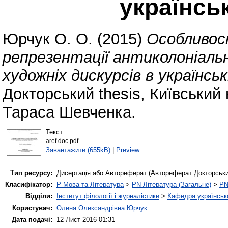
українськ
Юрчук О. О.
(2015)
Особливос
репрезентації антиколоніаль
художніх дискурсів в українсь
Докторський thesis, Київський
Тараса Шевченка.
Текст
aref.doc.pdf
Завантажити (655kB)
|
Preview
Тип ресурсу:
Дисертація або Автореферат (Автореферат Докторськи
Класифікатор:
P Мова та Література
>
PN Література (Загальне)
>
PN
Відділи:
Інститут філології і журналістики
>
Кафедра українсько
Користувач:
Олена Олександрівна Юрчук
Дата подачі:
12 Лист 2016 01:31