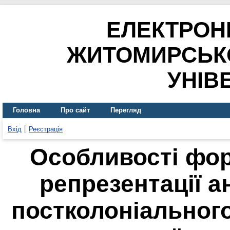
ЕЛЕКТРОН
ЖИТОМИРСЬК
УНІВ
Головна
Про сайт
Перегляд
Вхід
Реєстрація
Особливості фор
репрезентації а
постколоніального