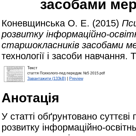
засобами мер
Коневщинська О. Е.
(2015)
Пс
розвитку інформаційно-освіт
старшокласників засобами ме
технології і засоби навчання. 
Текст
стаття Психолого-пед передум. №5 2015.pdf
Завантажити (133kB)
|
Preview
Анотація
У статті обґрунтовано суттєві
розвитку інформаційно-освітн