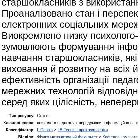
старшокласників з використан
Проаналізовано стан і перспе
електронних соціальних мереж
Виокремлено низку психолого-
зумовлюють формування інфор
навчання старшокласників, які
виховання й розвитку на всіх 
ефективність організації педа
мережних технологій відповідно
серед яких цілісність, неперер
Тип ресурсу:
Стаття
Ключові слова:
психолого-педагогічні передумови; інформаційно-осв
Класифікатор:
L Освіта
>
LB Теорія і практика освіти
Відділи:
Фізико-математичний факультет
>
Кафедра комп’ютер