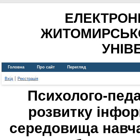
ЕЛЕКТРОН
ЖИТОМИРСЬК
УНІВ
Головна
Про сайт
Перегляд
Вхід
Реєстрація
Психолого-педа
розвитку інфор
середовища навч