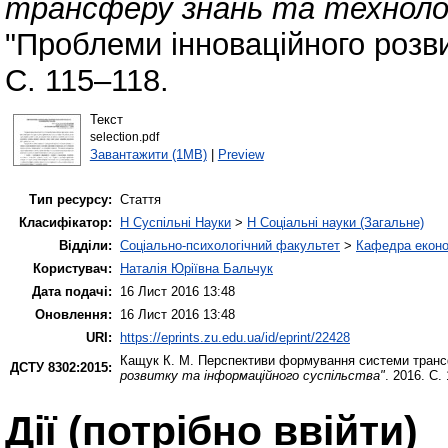
трансферу знань та технологі
"Проблеми інноваційного розви
С. 115–118.
Текст
selection.pdf
Завантажити (1MB)
|
Preview
Тип ресурсу:
Стаття
Класифікатор:
H Суспільні Науки
>
H Соціальні науки (Загальне)
Відділи:
Соціально-психологічний факультет
>
Кафедра еконо
Користувач:
Наталія Юріївна Бальчук
Дата подачі:
16 Лист 2016 13:48
Оновлення:
16 Лист 2016 13:48
URI:
https://eprints.zu.edu.ua/id/eprint/22428
Кащук К. М.
Перспективи формування системи трансфе
ДСТУ 8302:2015:
розвитку та інформаційного суспільства"
. 2016. С.
Дії ​​(потрібно ввійти)