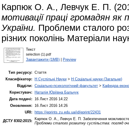
Карпюк О. А.
,
Левчук Е. П.
(20
мотивації праці громадян як
України.
Проблеми сталого роз
різних поколінь Матеріали нау
Текст
selection (1).pdf
Завантажити (1MB)
|
Preview
Тип ресурсу:
Стаття
Класифікатор:
H Суспільні Науки
>
H Соціальні науки (Загальне)
Відділи:
Соціально-психологічний факультет
>
Кафедра еконо
Користувач:
Наталія Юріївна Бальчук
Дата подачі:
16 Лист 2016 14:22
Оновлення:
16 Лист 2016 14:26
URI:
https://eprints.zu.edu.ua/id/eprint/22431
Карпюк О. А.
,
Левчук Е. П.
Забезпечення можливостей 
ДСТУ 8302:2015:
Проблеми сталого розвитку суспільства: погляд оч