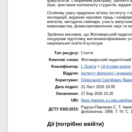
факультетів, створенням робітфаку, заочного в
бази, зростання контингенту студентів, відкри
Особливу увагу приділено зв’язку інституту з 
експедицій, виданню наукових праць і конфере
вчителів, методичні семінари, участь випускник
мовознавства, фізико-математичних наук та пед
Зроблено висновок, що Житомирський педагогіч
поєднував підготовку висококваліфікованих уч
національної освіти й культури.
Тип ресурсу:
Стаття
Ключові слова:
Житомирський педагогічний і
Класифікатор:
L Освіта
>
LA Історія освіти
Відділи:
Інститут філології і журналі
Користувач:
Олександр Сергійович Яцен
Дата подачі:
21 Лист 2016 19:05
Оновлення:
27 Бер 2026 15:20
URI:
https://eprints.zu.edu.ua/id/e
Радчук-Павленко С. Т.
Імені
ДСТУ 8302:2015:
філологічна
. 1956. Т. IV. С.
Дії ​​(потрібно ввійти)