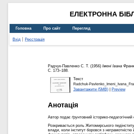
ЕЛЕКТРОННА БІБ
Головна
Про сайт
Перегляд
Вхід
Реєстрація
Радчук-Павленко С. Т.
(1956)
Імені Івана Франк
С. 173–188.
Текст
Radchuk-Pavlenko_Imeni_Ivana_Fra
Завантажити (5MB)
|
Preview
Анотація
Автор подає ґрунтовний історико-педагогічний 
Розкривається роль Житомирського педінститут
влади, коли інститут боровся з неграмотністю