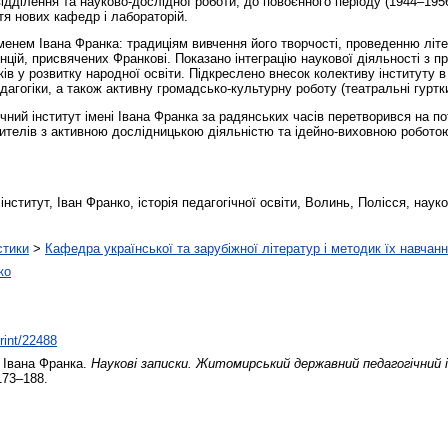
ідділення та науково-дослідної роботи, до повоєнного періоду (1944–195
ття нових кафедр і лабораторій.
іменем Івана Франка: традиціям вивчення його творчості, проведенню літе
нцій, присвячених Франкові. Показано інтеграцію наукової діяльності з 
ів у розвитку народної освіти. Підкреслено внесок колективу інституту в
агогіки, а також активну громадсько-культурну роботу (театральні гуртки
ний інститут імені Івана Франка за радянських часів перетворився на по
ителів з активною дослідницькою діяльністю та ідейно-виховною роботою
нститут, Іван Франко, історія педагогічної освіти, Волинь, Полісся, наук
стики
>
Кафедра української та зарубіжної літератур і методик їх навчан
ко
print/22488
 Івана Франка.
Наукові записки. Житомирський державний педагогічний і
 173–188.