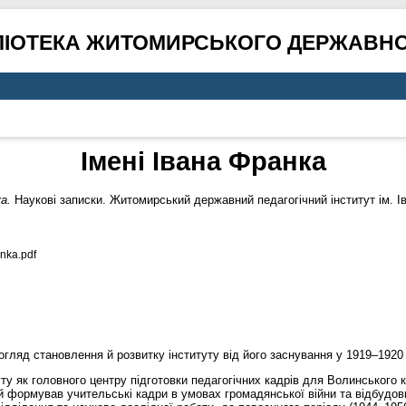
ЛІОТЕКА ЖИТОМИРСЬКОГО ДЕРЖАВНО
Імені Івана Франка
а.
Наукові записки. Житомирський державний педагогічний інститут ім. Іва
nka.pdf
огляд становлення й розвитку інституту від його заснування у 1919–1920 
у як головного центру підготовки педагогічних кадрів для Волинського к
 й формував учительські кадри в умовах громадянської війни та відбудов