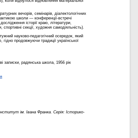
6), коли відбулося відновлення матеріальної
ратурних вечорів, семінарів, діалектологічних
практикою школи — конференції-встречі
 дослідження історії краю, літератури,
, спортивні секції, художня самодіяльність).
тужний науково-педагогічний осередок, який
, гідно продовжуючи традиції української
ові записки, радянська школа, 1956 рік
ня
нститут ім. Івана Франка. Серія: Історико-