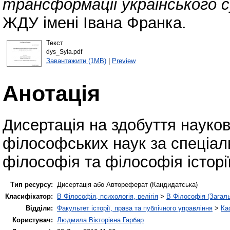
трансформації українського с
ЖДУ імені Івана Франка.
Текст
dys_Syla.pdf
Завантажити (1MB)
|
Preview
Анотація
Дисертація на здобуття науко
філософських наук за спеціаль
філософія та філософія історі
Тип ресурсу:
Дисертація або Автореферат (Кандидатська)
Класифікатор:
B Філософія, психологія, релігія
>
B Філософія (Загал
Відділи:
Факультет історії, права та публічного управління
>
Ка
Користувач:
Людмила Вікторівна Гарбар