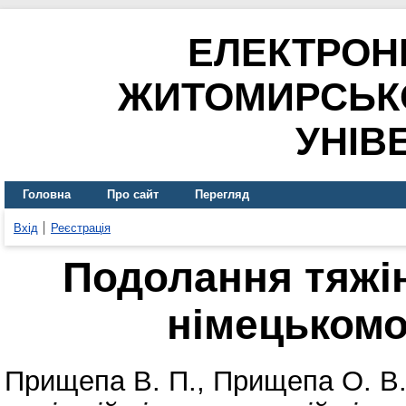
ЕЛЕКТРОН
ЖИТОМИРСЬК
УНІВ
Головна
Про сайт
Перегляд
Вхід
Реєстрація
Подолання тяжінн
німецькомо
Прищепа В. П.
,
Прищепа О. В