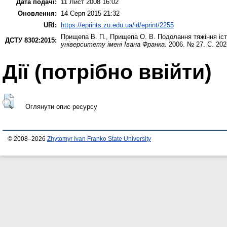
Дата подачі:
11 Лист 2008 16:02
Оновлення:
14 Серп 2015 21:32
URI:
https://eprints.zu.edu.ua/id/eprint/2255
Прищепа В. П.
,
Прищепа О. В.
Подолання тяжіння істо
ДСТУ 8302:2015:
університету імені Івана Франка
. 2006. № 27. С. 20
Дії ​​(потрібно ввійти)
Оглянути опис ресурсу
© 2008–2026
Zhytomyr Ivan Franko State University