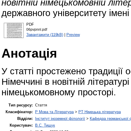
новітній німецькомовній літе
державного університету імені
PDF
06pvpnnl.pdf
Завантажити (119kB)
|
Preview
Анотація
У статті простежено традиції 
Німеччині в новітній літератур
німецькомовному просторі.
Тип ресурсу:
Стаття
Класифікатор:
P Мова та Література
>
PT Німецька література
Відділи:
Інститут іноземної філології
>
Кафедра германської фі
Користувач:
В.С. Тищук