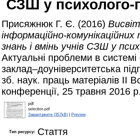
СЗШ у психолого-п
Присяжнюк Г. Є.
(2016)
Висвіт
інформаційно-комунікаційних
знань і вмінь учнів СЗШ у пси
Актуальні проблеми в системі 
заклад–доуніверситетська під
зб. наук. праць матеріалів ІІ 
конференції, 25 травня 2016 р.
pdf
selection.pdf
Завантажити (357kB)
|
Preview
Стаття
Тип ресурсу: