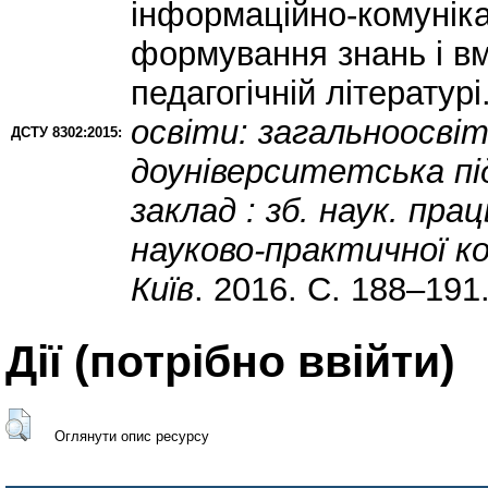
інформаційно-комуніка
формування знань і вм
педагогічній літературі
освіти: загальноосвіт
ДСТУ 8302:2015:
доуніверситетська п
заклад : зб. наук. пра
науково-практичної ко
Київ
. 2016. С. 188–191
Дії ​​(потрібно ввійти)
Оглянути опис ресурсу