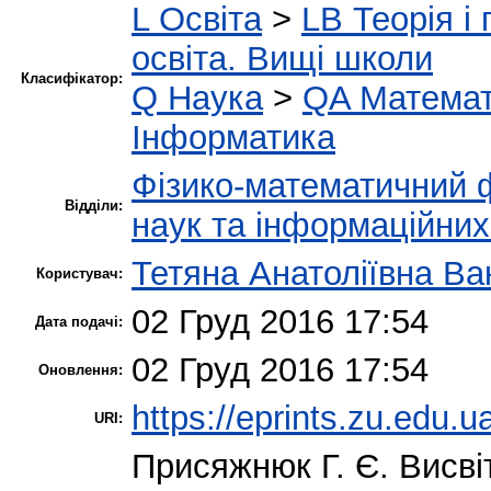
L Освіта
>
LB Теорія і 
освіта. Вищі школи
Класифікатор:
Q Наука
>
QA Матема
Інформатика
Фізико-математичний 
Відділи:
наук та інформаційних
Тетяна Анатоліївна В
Користувач:
02 Груд 2016 17:54
Дата подачі:
02 Груд 2016 17:54
Оновлення:
https://eprints.zu.edu.u
URI:
Присяжнюк Г. Є.
Висві