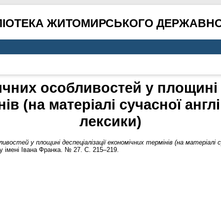
ЛІОТЕКА ЖИТОМИРСЬКОГО ДЕРЖАВНО
чних особливостей у площині 
ів (на матеріалі сучасної англ
лексики)
востей у площині деспеціалізації економічних термінів (на матеріалі су
 імені Івана Франка. № 27. С. 215–219.