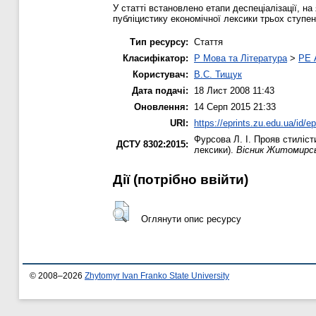
У статті встановлено етапи деспеціалізації, н
публіцистику економічної лексики трьох ступені
Тип ресурсу:
Стаття
Класифікатор:
P Мова та Література
>
PE 
Користувач:
В.С. Тищук
Дата подачі:
18 Лист 2008 11:43
Оновлення:
14 Серп 2015 21:33
URI:
https://eprints.zu.edu.ua/id/ep
Фурсова Л. І.
Прояв стилісти
ДСТУ 8302:2015:
лексики).
Вісник Житомирсь
Дії ​​(потрібно ввійти)
Оглянути опис ресурсу
© 2008–2026
Zhytomyr Ivan Franko State University