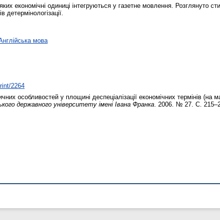
а яких економічні одиниці інтегруються у газетне мовлення. Розглянуто с
в детермінологізації.
Англійська мова
rint/2264
чних особливостей у площині деспеціалізації економічних термінів (на ма
кого державного університету імені Івана Франка
. 2006. № 27. С. 215–