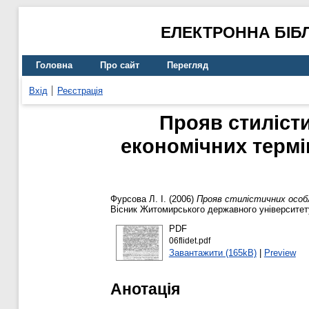
ЕЛЕКТРОННА БІБ
Головна
Про сайт
Перегляд
Вхід
Реєстрація
Прояв стилісти
економічних термін
Фурсова Л. І.
(2006)
Прояв стилістичних особли
Вісник Житомирського державного університету
PDF
06flidet.pdf
Завантажити (165kB)
|
Preview
Анотація