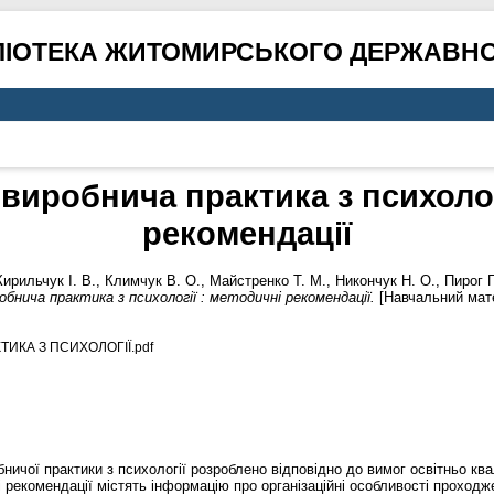
ЛІОТЕКА ЖИТОМИРСЬКОГО ДЕРЖАВНО
виробнича практика з психолог
рекомендації
Кирильчук І. В.
,
Климчук В. О.
,
Майстренко Т. М.
,
Никончук Н. О.
,
Пирог Г
бнича практика з психології : методичні рекомендації.
[Навчальний мат
ИКА З ПСИХОЛОГІЇ.pdf
ничої практики з психології розроблено відповідно до вимог освітньо кв
ні рекомендації містять інформацію про організаційні особливості проходж