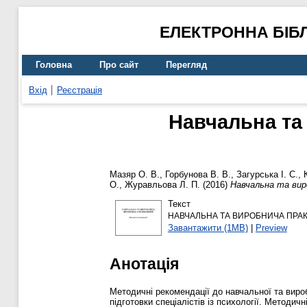
ЕЛЕКТРОННА БІБ
Головна
Про сайт
Перегляд
Вхід
Реєстрація
Навчальна та 
Мазяр О. В.
,
Горбунова В. В.
,
Загурська І. С.
,
О.
,
Журавльова Л. П.
(2016)
Навчальна та виро
Текст
НАВЧАЛЬНА ТА ВИРОБНИЧА ПРАКТ
Завантажити (1MB)
|
Preview
Анотація
Методичні рекомендації до навчальної та вироб
підготовки спеціалістів із психології. Методич