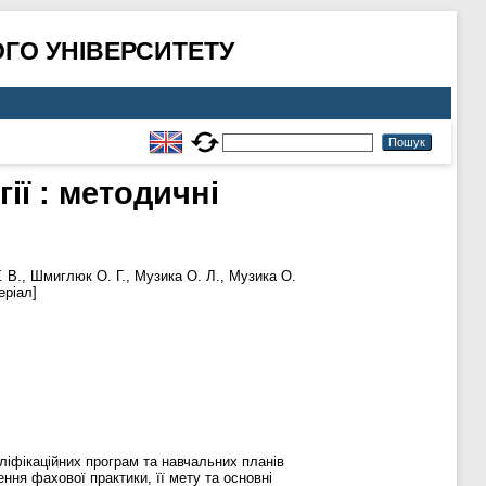
ГО УНІВЕРСИТЕТУ
ії : методичні
. В.
,
Шмиглюк О. Г.
,
Музика О. Л.
,
Музика О.
еріал]
аліфікаційних програм та навчальних планів
ення фахової практики, її мету та основні