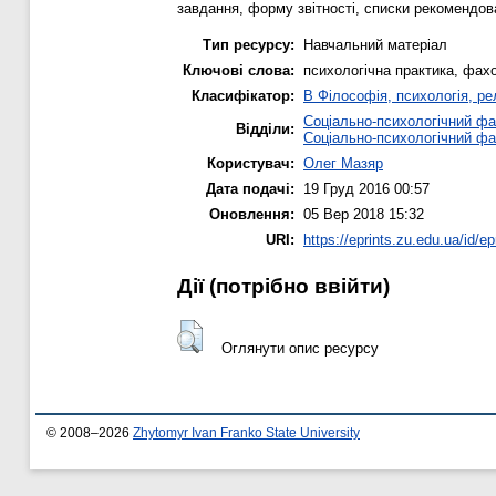
завдання, форму звітності, списки рекомендова
Тип ресурсу:
Навчальний матеріал
Ключові слова:
психологічна практика, фахо
Класифікатор:
B Філософія, психологія, рел
Соціально-психологічний фа
Відділи:
Соціально-психологічний фа
Користувач:
Олег Мазяр
Дата подачі:
19 Груд 2016 00:57
Оновлення:
05 Вер 2018 15:32
URI:
https://eprints.zu.edu.ua/id/ep
Дії ​​(потрібно ввійти)
Оглянути опис ресурсу
© 2008–2026
Zhytomyr Ivan Franko State University