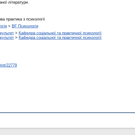
ної літератури.
ва практика з психології
ігія
>
BF Психологія
культет
>
Кафедра соціальної та практичної психології
культет
>
Кафедра соціальної та практичної психології
rint/22779