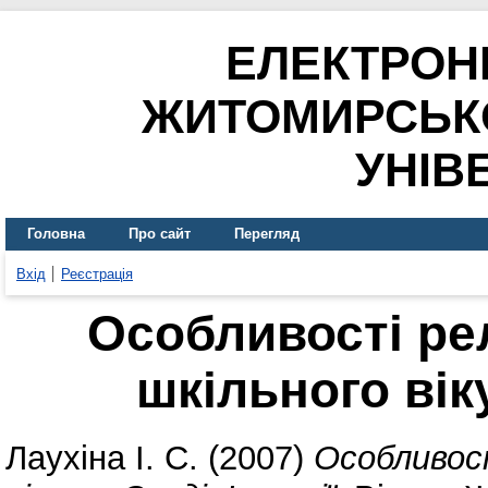
ЕЛЕКТРОН
ЖИТОМИРСЬК
УНІВ
Головна
Про сайт
Перегляд
Вхід
Реєстрація
Особливості рел
шкільного вік
Лаухіна І. С.
(2007)
Особливост