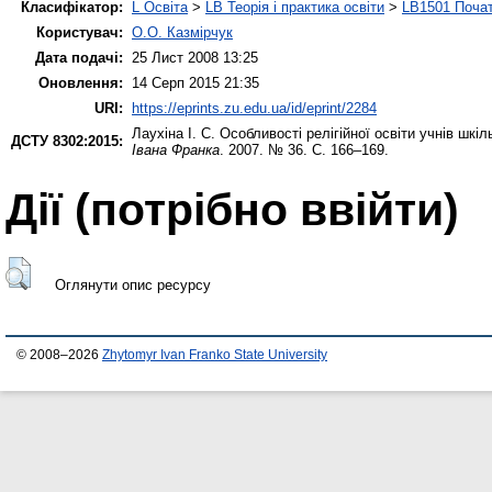
Класифікатор:
L Освіта
>
LB Теорія і практика освіти
>
LB1501 Почат
Користувач:
О.О. Казмірчук
Дата подачі:
25 Лист 2008 13:25
Оновлення:
14 Серп 2015 21:35
URI:
https://eprints.zu.edu.ua/id/eprint/2284
Лаухіна І. С.
Особливості релігійної освіти учнів шкіл
ДСТУ 8302:2015:
Івана Франка
. 2007. № 36. С. 166–169.
Дії ​​(потрібно ввійти)
Оглянути опис ресурсу
© 2008–2026
Zhytomyr Ivan Franko State University