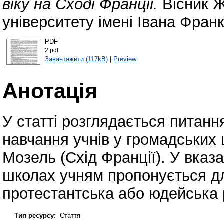
віку на Сході Франції.
Вісник Ж
університету імені Івана Фран
PDF
2.pdf
Завантажити (117kB)
|
Preview
Анотація
У статті розглядається питання
навчання учнів у громадських
Мозель (Схід Франції). У вказ
школах учням пропонується дл
протестантська або юдейська р
Тип ресурсу:
Стаття