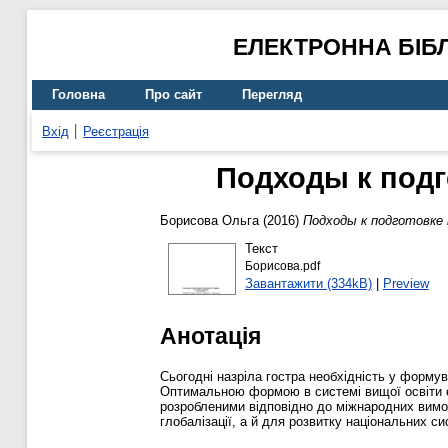
ЕЛЕКТРОННА БІБ
Головна
Про сайт
Перегляд
Вхід
Реєстрація
Подходы к подг
Борисова Ольга
(2016)
Подходы к подготовке
Текст
Борисова.pdf
Завантажити (334kB)
|
Preview
Анотація
Сьогодні назріла гостра необхідність у формув
Оптимальною формою в системі вищої освіти є 
розробленими відповідно до міжнародних вимог.
глобалізації, а й для розвитку національних си