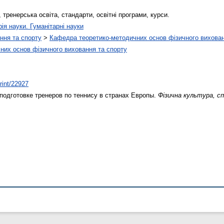
, тренерська освіта, стандарти, освітні програми, курси.
рія науки. Гуманітарні науки
ння та спорту
>
Кафедра теоретико-методичних основ фізичного вихован
них основ фізичного виховання та спорту
print/22927
одготовке тренеров по теннису в странах Европы.
Фізична культура, сп