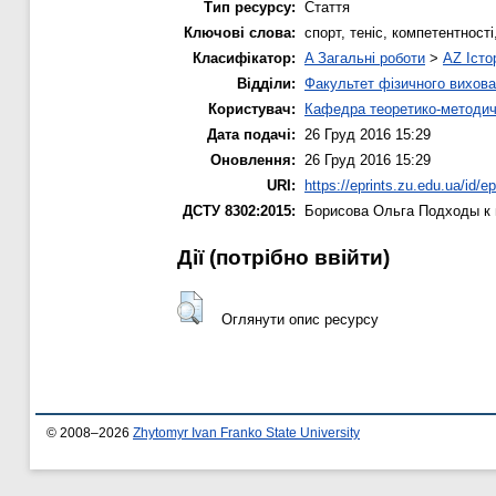
Тип ресурсу:
Стаття
Ключові слова:
спорт, теніс, компетентності
Класифікатор:
A Загальні роботи
>
AZ Істо
Відділи:
Факультет фізичного вихова
Користувач:
Кафедра теоретико-методич
Дата подачі:
26 Груд 2016 15:29
Оновлення:
26 Груд 2016 15:29
URI:
https://eprints.zu.edu.ua/id/e
ДСТУ 8302:2015:
Борисова Ольга
Подходы к п
Дії ​​(потрібно ввійти)
Оглянути опис ресурсу
© 2008–2026
Zhytomyr Ivan Franko State University