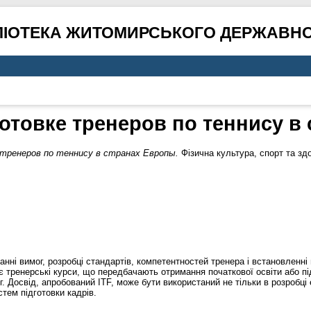
ЛІОТЕКА ЖИТОМИРСЬКОГО ДЕРЖАВНО
отовке тренеров по теннису в
 тренеров по теннису в странах Европы.
Фізична культура, спорт та здо
анні вимог, розробці стандартів, компетентностей тренера і встановленні
тренерські курси, що передбачають отримання початкової освіти або пі
 Досвід, апробований ITF, може бути використаний не тільки в розробці 
стем підготовки кадрів.