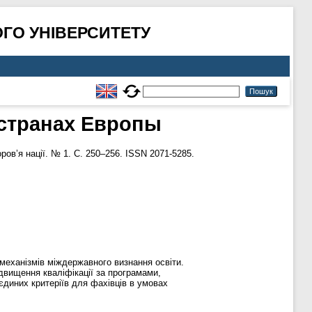
ГО УНІВЕРСИТЕТУ
 странах Европы
ров’я нації. № 1. С. 250–256. ISSN 2071-5285.
 механізмів міждержавного визнання освіти.
двищення кваліфікації за програмами,
єдиних критеріїв для фахівців в умовах