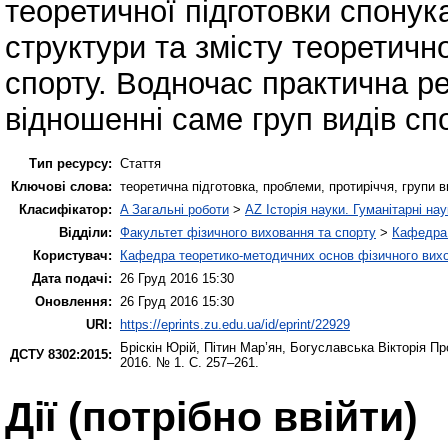
теоретичної підготовки спону
структури та змісту теоретично
спорту. Водночас практична ре
відношенні саме груп видів сп
Тип ресурсу:
Стаття
Ключові слова:
теоретична підготовка, проблеми, протиріччя, групи в
Класифікатор:
A Загальні роботи
>
AZ Історія науки. Гуманітарні нау
Відділи:
Факультет фізичного виховання та спорту
>
Кафедра 
Користувач:
Кафедра теоретико-методичних основ фізичного вихо
Дата подачі:
26 Груд 2016 15:30
Оновлення:
26 Груд 2016 15:30
URI:
https://eprints.zu.edu.ua/id/eprint/22929
Бріскін Юрій
,
Пітин Мар’ян
,
Богуславська Вікторія
Про
ДСТУ 8302:2015:
2016. № 1. С. 257–261.
Дії ​​(потрібно ввійти)