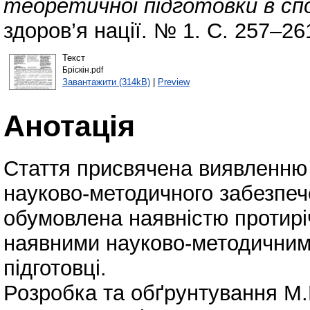
теоретичної підготовки в сп
здоров’я нації. № 1. С. 257–26
Текст
Бріскін.pdf
Завантажити (314kB)
|
Preview
Анотація
Стаття присвячена виявленню 
науково-методичного забезпече
обумовлена наявністю протирі
наявними науково-методичними
підготовці.
Розробка та обґрунтування М.П