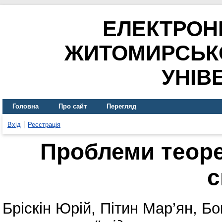
ЕЛЕКТРОН
ЖИТОМИРСЬК
УНІВ
Головна
Про сайт
Перегляд
Вхід
Реєстрація
Проблеми теоре
с
Бріскін Юрій
,
Пітин Мар’ян
,
Бо