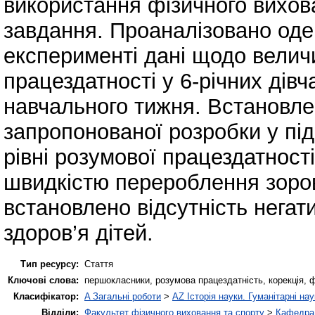
використання фізичного вихов
завдання. Проаналізовано од
експерименті дані щодо величи
працездатності у 6-річних дівча
навчального тижня. Встановле
запропонованої розробки у пі
рівні розумової працездатності
швидкістю перероблення зоров
встановлено відсутність негати
здоров’я дітей.
Тип ресурсу:
Стаття
Ключові слова:
першокласники, розумова працездатність, корекція, 
Класифікатор:
A Загальні роботи
>
AZ Історія науки. Гуманітарні нау
Відділи:
Факультет фізичного виховання та спорту
>
Кафедра 