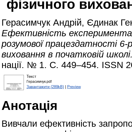
фізичного вихован
Герасимчук Андрій
,
Єдинак Ге
Ефективність експериментал
розумової працездатності 6-р
виховання в початковій школі
нації. № 1. С. 449–454. ISSN 
Текст
Герасимчук.pdf
Завантажити (289kB)
|
Preview
Анотація
Вивчали ефективність запроп