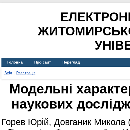
ЕЛЕКТРОН
ЖИТОМИРСЬК
УНІВ
Головна
Про сайт
Перегляд
Вхід
Реєстрація
Модельні характер
наукових дослідж
Горев Юрій
,
Довганик Микола