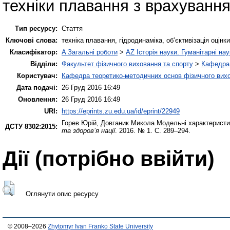
техніки плавання з врахування
Тип ресурсу:
Стаття
Ключові слова:
техніка плавання, гідродинаміка, об’єктивізація оцінк
Класифікатор:
A Загальні роботи
>
AZ Історія науки. Гуманітарні нау
Відділи:
Факультет фізичного виховання та спорту
>
Кафедра 
Користувач:
Кафедра теоретико-методичних основ фізичного вихо
Дата подачі:
26 Груд 2016 16:49
Оновлення:
26 Груд 2016 16:49
URI:
https://eprints.zu.edu.ua/id/eprint/22949
Горев Юрій
,
Довганик Микола
Модельні характеристик
ДСТУ 8302:2015:
та здоров’я нації
. 2016. № 1. С. 289–294.
Дії ​​(потрібно ввійти)
Оглянути опис ресурсу
© 2008–2026
Zhytomyr Ivan Franko State University