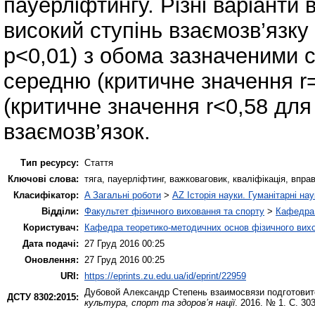
пауерліфтингу. Різні варіанти 
високий ступінь взаємозв’язку
р<0,01) з обома зазначеними 
середню (критичне значення r=
(критичне значення r<0,58 для
взаємозв’язок.
Тип ресурсу:
Стаття
Ключові слова:
тяга, пауерліфтинг, важковаговик, кваліфікація, впра
Класифікатор:
A Загальні роботи
>
AZ Історія науки. Гуманітарні нау
Відділи:
Факультет фізичного виховання та спорту
>
Кафедра 
Користувач:
Кафедра теоретико-методичних основ фізичного вихо
Дата подачі:
27 Груд 2016 00:25
Оновлення:
27 Груд 2016 00:25
URI:
https://eprints.zu.edu.ua/id/eprint/22959
Дубовой Александр
Степень взаимосвязи подготовит
ДСТУ 8302:2015:
культура, спорт та здоров’я нації
. 2016. № 1. С. 30