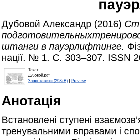
пауэ
Дубовой Александр
(2016)
Ст
подготовительныхтренирово
штанги в пауэрлифтинге.
Фіз
нації. № 1. С. 303–307. ISSN 
Текст
Дубовой.pdf
Завантажити (298kB)
|
Preview
Анотація
Встановлені ступені взаємозв’
тренувальними вправами і спо