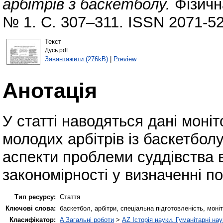
арбітрів з баскетболу.
Фізична
№ 1. С. 307–311. ISSN 2071-5
Текст
Дусь.pdf
Завантажити (276kB)
|
Preview
Анотація
У статті наводяться дані моні
молодих арбітрів із баскетбол
аспекти проблеми суддівства в
закономірності у визначенні п
Тип ресурсу:
Стаття
Ключові слова:
баскетбол, арбітри, спеціальна підготовленість, моніт
Класифікатор:
A Загальні роботи
>
AZ Історія науки. Гуманітарні нау