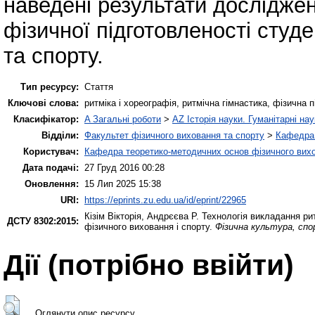
наведені результати дослідже
фізичної підготовленості студе
та спорту.
Тип ресурсу:
Стаття
Ключові слова:
ритміка і хореографія, ритмічна гімнастика, фізична п
Класифікатор:
A Загальні роботи
>
AZ Історія науки. Гуманітарні нау
Відділи:
Факультет фізичного виховання та спорту
>
Кафедра 
Користувач:
Кафедра теоретико-методичних основ фізичного вихо
Дата подачі:
27 Груд 2016 00:28
Оновлення:
15 Лип 2025 15:38
URI:
https://eprints.zu.edu.ua/id/eprint/22965
Кізім Вікторія
,
Андрєєва Р.
Технологія викладання ритм
ДСТУ 8302:2015:
фізичного виховання і спорту.
Фізична культура, спо
Дії ​​(потрібно ввійти)
Оглянути опис ресурсу