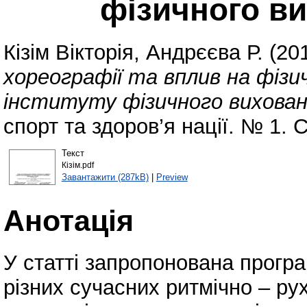
фізичного ви
Кізім Вікторія
,
Андрєєва Р.
(20
хореографії та вплив на фіз
інституту фізичного вихован
спорт та здоров’я нації. № 1. 
Текст
Кiзiм.pdf
Завантажити (287kB)
|
Preview
Анотація
У статті запропонована прогр
різних сучасних ритмічно – ру