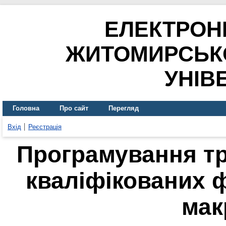
ЕЛЕКТРОН
ЖИТОМИРСЬК
УНІВ
Головна
Про сайт
Перегляд
Вхід
Реєстрація
Програмування т
кваліфікованих ф
мак