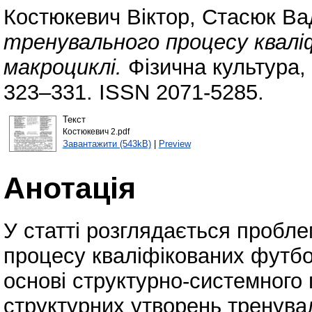
Костюкевич Віктор
,
Стасюк Ва
тренувального процесу квалі
макроциклі.
Фізична культура, 
323–331. ISSN 2071-5285.
Текст
Костюкевич 2.pdf
Завантажити (543kB)
|
Preview
Анотація
У статті розглядається пробл
процесу кваліфікованих футбол
основі структурно-системного
структурних утворень тренувал