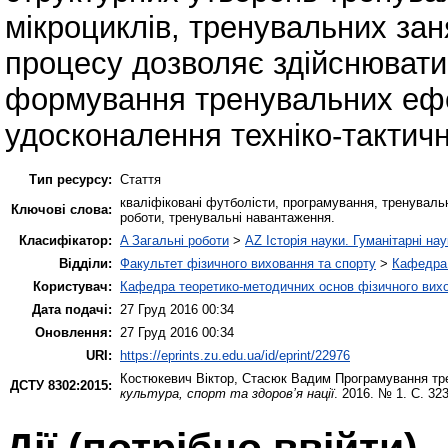
мікроциклів, тренувальних за
процесу дозволяє здійснювати
формування тренувальних ефек
удосконалення техніко-тактичн
Тип ресурсу:
Стаття
кваліфіковані футболісти, програмування, тренуваль
Ключові слова:
роботи, тренувальні навантаження.
Класифікатор:
A Загальні роботи
>
AZ Історія науки. Гуманітарні нау
Відділи:
Факультет фізичного виховання та спорту
>
Кафедра 
Користувач:
Кафедра теоретико-методичних основ фізичного вихо
Дата подачі:
27 Груд 2016 00:34
Оновлення:
27 Груд 2016 00:34
URI:
https://eprints.zu.edu.ua/id/eprint/22976
Костюкевич Віктор
,
Стасюк Вадим
Програмування тре
ДСТУ 8302:2015:
культура, спорт та здоров’я нації
. 2016. № 1. С. 32
Дії ​​(потрібно ввійти)