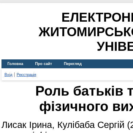
ЕЛЕКТРОН
ЖИТОМИРСЬК
УНІВ
Головна
Про сайт
Перегляд
Вхід
Реєстрація
Роль батьків 
фізичного ви
Лисак Ірина
,
Кулібаба Сергій
(