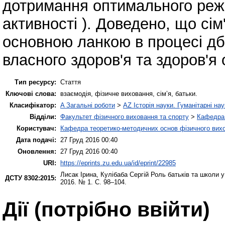
дотримання оптимального режи
активності ). Доведено, що сім
основною ланкою в процесі дб
власного здоров'я та здоров'я
Тип ресурсу:
Стаття
Ключові слова:
взаємодія, фізичне виховання, сім’я, батьки.
Класифікатор:
A Загальні роботи
>
AZ Історія науки. Гуманітарні нау
Відділи:
Факультет фізичного виховання та спорту
>
Кафедра 
Користувач:
Кафедра теоретико-методичних основ фізичного вихо
Дата подачі:
27 Груд 2016 00:40
Оновлення:
27 Груд 2016 00:40
URI:
https://eprints.zu.edu.ua/id/eprint/22985
Лисак Ірина
,
Кулібаба Сергій
Роль батьків та школи у
ДСТУ 8302:2015:
2016. № 1. С. 98–104.
Дії ​​(потрібно ввійти)