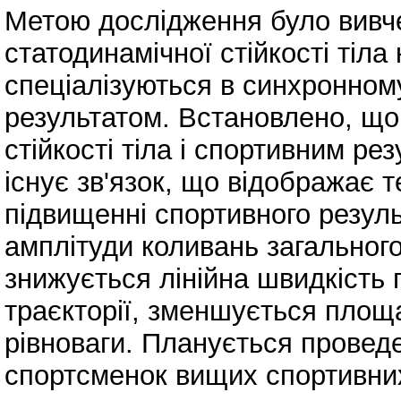
Метою дослідження було вивче
статодинамічної стійкості тіла
спеціалізуються в синхронному
результатом. Встановлено, що
стійкості тіла і спортивним ре
існує зв'язок, що відображає т
підвищенні спортивного резул
амплітуди коливань загального
знижується лінійна швидкість
траєкторії, зменшується площа
рівноваги. Планується провед
спортсменок вищих спортивних