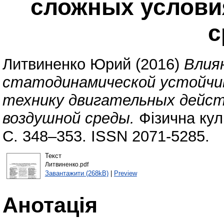
сложных услови
с
Литвиненко Юрий
(2016)
Влия
статодинамической устойчи
технику двигательных действ
воздушной среды.
Фізична куль
С. 348–353. ISSN 2071-5285.
Текст
Литвиненко.pdf
Завантажити (268kB)
|
Preview
Анотація