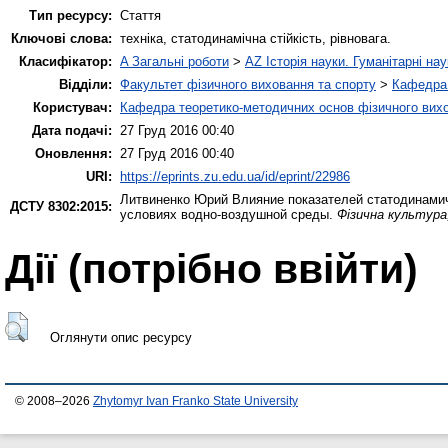
Тип ресурсу:
Стаття
Ключові слова:
техніка, статодинамічна стійкість, рівновага.
Класифікатор:
A Загальні роботи
>
AZ Історія науки. Гуманітарні нау
Відділи:
Факультет фізичного виховання та спорту
>
Кафедра 
Користувач:
Кафедра теоретико-методичних основ фізичного вихо
Дата подачі:
27 Груд 2016 00:40
Оновлення:
27 Груд 2016 00:40
URI:
https://eprints.zu.edu.ua/id/eprint/22986
Литвиненко Юрий
Влияние показателей статодинамич
ДСТУ 8302:2015:
условиях водно-воздушной среды.
Фізична культура,
Дії ​​(потрібно ввійти)
Оглянути опис ресурсу
© 2008–2026
Zhytomyr Ivan Franko State University