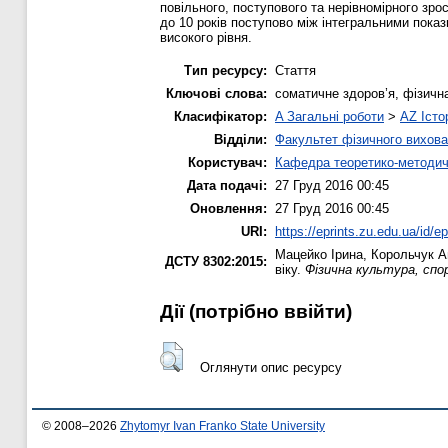
повільного, поступового та нерівномірного зро
до 10 років поступово між інтегральними пока
високого рівня.
Тип ресурсу:
Стаття
Ключові слова:
соматичне здоров’я, фізична
Класифікатор:
A Загальні роботи
>
AZ Істо
Відділи:
Факультет фізичного вихова
Користувач:
Кафедра теоретико-методич
Дата подачі:
27 Груд 2016 00:45
Оновлення:
27 Груд 2016 00:45
URI:
https://eprints.zu.edu.ua/id/e
Мацейко Ірина
,
Корольчук А
ДСТУ 8302:2015:
віку.
Фізична культура, спор
Дії ​​(потрібно ввійти)
Оглянути опис ресурсу
© 2008–2026
Zhytomyr Ivan Franko State University