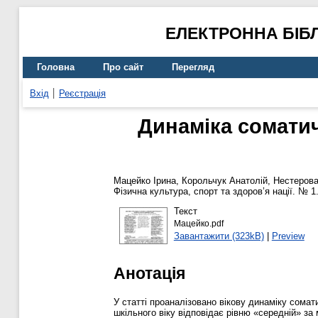
ЕЛЕКТРОННА БІБ
Головна
Про сайт
Перегляд
Вхід
Реєстрація
Динаміка соматич
Мацейко Ірина
,
Корольчук Анатолій
,
Нестерова
Фізична культура, спорт та здоров’я нації. № 1
Текст
Мацейко.pdf
Завантажити (323kB)
|
Preview
Анотація
У статті проаналізовано вікову динаміку сомат
шкільного віку відповідає рівню «середній» з