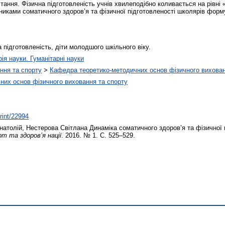
стання. Фізична підготовленість учнів хвилеподібно коливається на рівні 
зниками соматичного здоров’я та фізичної підготовленості школярів форм
 підготовленість, діти молодшого шкільного віку.
рія науки. Гуманітарні науки
ння та спорту
>
Кафедра теоретико-методичних основ фізичного вихован
них основ фізичного виховання та спорту
print/22994
натолій
,
Нестерова Світлана
Динаміка соматичного здоров’я та фізичної 
т та здоров’я нації
. 2016. № 1. С. 525–529.