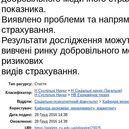
показника.
Виявлено проблеми та напрям
страхування.
Результати дослідження можут
вивчені ринку добровільного м
ризикових
видів страхування.
Тип ресурсу:
Стаття
H Суспільні Науки
>
H Соціальні науки (Загальне)
Класифікатор:
H Суспільні Науки
>
HB Економічна теорія
Відділи:
Соціально-психологічний факультет
>
Кафедра еконо
Користувач:
Кафедра економіки, менеджменту, маркетингу
Дата подачі:
28 Груд 2016 14:38
Оновлення:
28 Груд 2016 14:38
URI:
https://eprints.zu.edu.ua/id/eprint/23025