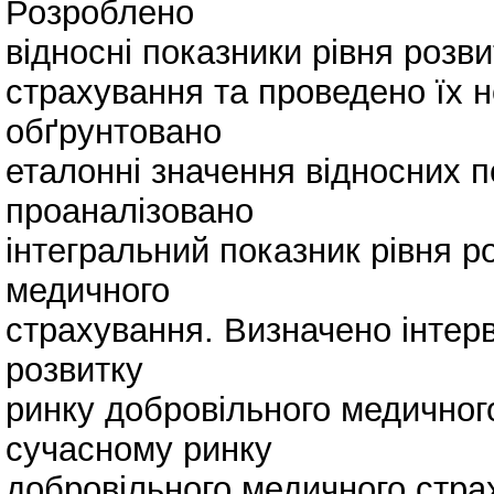
Розроблено
відносні показники рівня розв
страхування та проведено їх 
обґрунтовано
еталонні значення відносних п
проаналізовано
інтегральний показник рівня р
медичного
страхування. Визначено інтерв
розвитку
ринку добровільного медичног
сучасному ринку
добровільного медичного страх