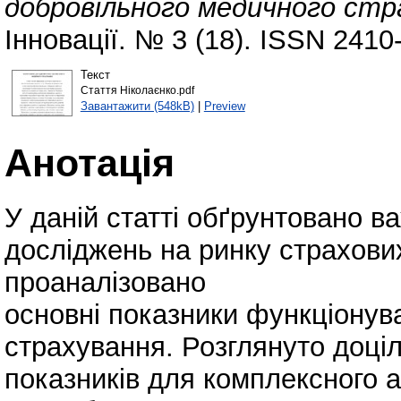
добровільного медичного стр
Інновації. № 3 (18). ISSN 2410
Текст
Стаття Ніколаєнко.pdf
Завантажити (548kB)
|
Preview
Анотація
У даній статті обґрунтовано в
досліджень на ринку страхових
проаналізовано
основні показники функціонув
страхування. Розглянуто доціл
показників для комплексного а